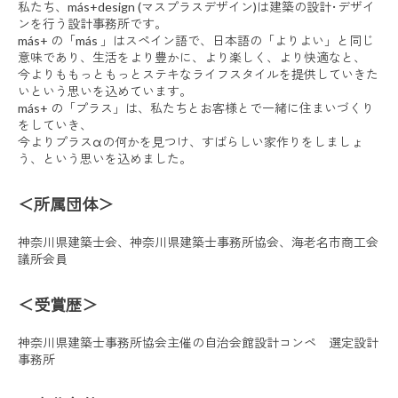
私たち、más+design (マスプラスデザイン)は建築の設計･デザイ
ンを行う設計事務所です。
más+ の「más 」はスペイン語で、日本語の「よりよい」と同じ
意味であり、生活をより豊かに、より楽しく、より快適なと、
今よりももっともっとステキなライフスタイルを提供していきた
いという思いを込めています。
más+ の「プラス」は、私たちとお客様とで一緒に住まいづくり
をしていき、
今よりプラスαの何かを見つけ、すばらしい家作りをしましょ
う、という思いを込めました。
＜所属団体＞
神奈川県建築士会、神奈川県建築士事務所協会、海老名市商工会
議所会員
＜受賞歴＞
神奈川県建築士事務所協会主催の自治会館設計コンペ 選定設計
事務所