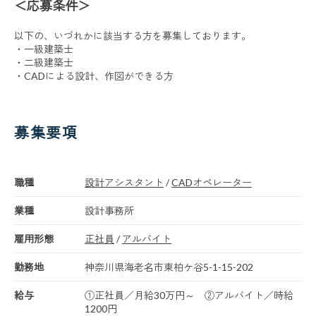
＜応募条件＞
以下の、いづれかに該当する方を募集しております。
・一級建築士
・二級建築士
・CADによる設計、作図ができる方
募集要項
職種
設計アシスタント
/
CADオペレーター
業種
設計事務所
雇用形態
正社員
/
アルバイト
勤務地
神奈川県海老名市東柏ケ谷5-1-15-202
給与
①正社員／月給30万円～ ②アルバイト／時給
1200円