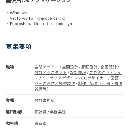
■使用OS/アプリケーション
・Windows
・Vectorworks、Rhinocerosなど
・Photoshop、Illustrator、Indesign
募集要項
職種
空間デザイン
/
空間設計
/
意匠設計
/
企画設計
/
設計アシスタント
/
設計監理
/
プロダクトデザイ
ン
/
インテリアデザイン
/
CGデザイナー
/
図面・
パース制作／模型製作
/
制作（家具・什器・照明
器具等）
業種
設計事務所
雇用形態
正社員
/
業務委託
勤務地
東京都