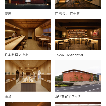
菱屋
百-奈良井 百十五
日本料理 ときわ
Tokyo Confidential
茶全
西口左官オフィス