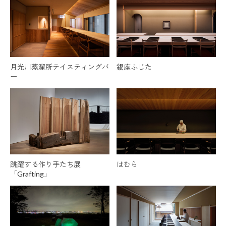
月光川蒸溜所テイスティングバ
銀座ふじた
ー
跳躍する作り手たち展
はむら
「Grafting」