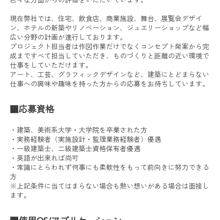
現在弊社では、住宅、飲食店、商業施設、舞台、展覧会デザイ
ン、ホテルの新築やリノベーション、ジュエリーショップなど幅
広い分野の計画が進行しております。
プロジェクト担当者は作図作業だけでなくコンセプト発案から完
成まですべて担当していただき、ものづくりと距離の近い環境で
仕事をしていただけます。
アート、工芸、グラフィックデザインなど、建築にとどまらない
仕事への興味や趣味を持った方からの応募をお待ちしています。
■応募資格
・建築、美術系大学・大学院を卒業された方
・実務経験者（実施設計・監理業務経験者）優遇
・一級建築士、二級建築士資格保有者優遇
・英語が出来れば尚可
・常識にとらわれず何事にも柔軟性をもって前向きに努力できる
方
※上記条件に当てはまらない場合も熱い想いがある場合は面接し
ます。