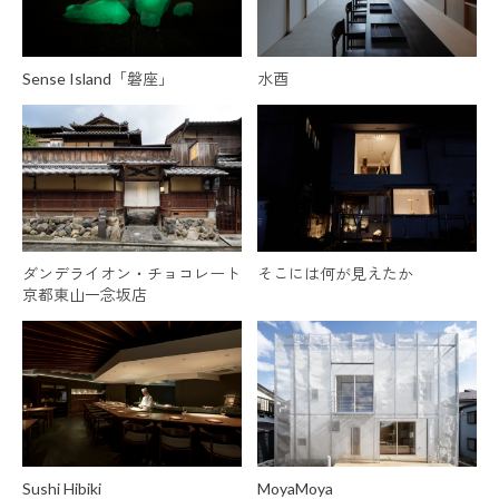
Sense Island「磐座」
水酉
ダンデライオン・チョコレート
そこには何が見えたか
京都東山一念坂店
Sushi Hibiki
MoyaMoya