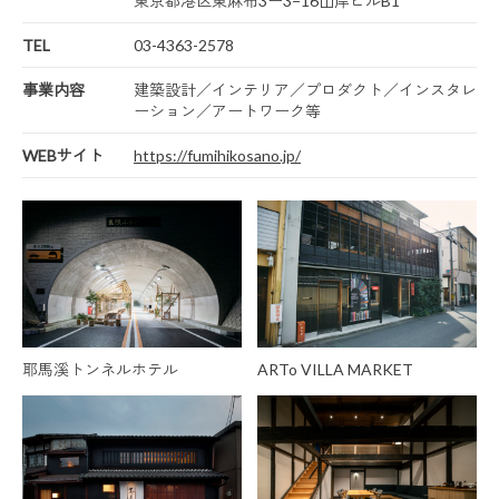
東京都港区東麻布3ー3−16山岸ビルB1
TEL
03-4363-2578
事業内容
建築設計／インテリア／プロダクト／インスタレ
ーション／アートワーク等
WEBサイト
https://fumihikosano.jp/
耶馬溪トンネルホテル
ARTo VILLA MARKET