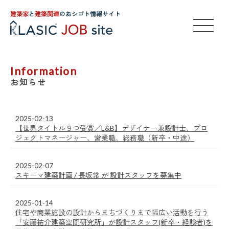
建築家
と
建築関連
のおシゴト情報サイト
Information
お知らせ
2025-02-13
【世界タイトル９つ受賞／L&B】デザイナー兼設計士、プロ
ジェクトマネージャー、営業職、総務職（新卒・中途）
2025-02-07
スキーマ建築計画 / 長坂常 が 設計スタッフを募集中
2025-01-14
住宅や商業施設の設計からまちづくりまで幅広い活動を行う
「安藤祐介建築空間研究所」が設計スタッフ(新卒・経験者)を